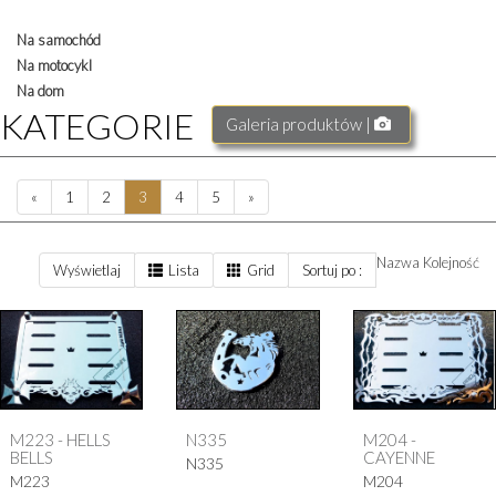
Na samochód
Na motocykl
Na dom
KATEGORIE
Galeria produktów |
«
1
2
3
4
5
»
Nazwa
Kolejność
Wyświetlaj
Lista
Grid
Sortuj po :
M223 - HELLS
N335
M204 -
BELLS
CAYENNE
N335
M223
M204