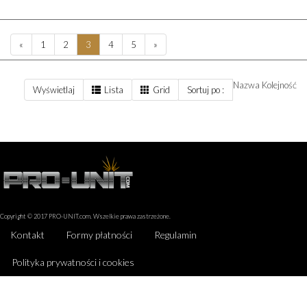
«
1
2
3
4
5
»
Nazwa
Kolejność
Wyświetlaj
Lista
Grid
Sortuj po :
Copyright © 2017 PRO-UNIT.com. Wszelkie prawa zastrzeżone.
Kontakt
Formy płatności
Regulamin
Polityka prywatności i cookies