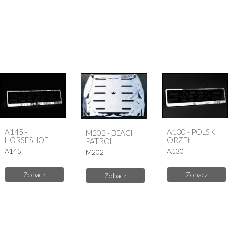
A145 -
A130 - POLSKI
M202 - BEACH
HORSESHOE
ORZEŁ
PATROL
A145
A130
M202
Zobacz
Zobacz
Zobacz