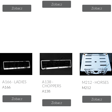
Zobacz
Zobacz
Zobacz
A166 - LADIES
A138 -
M212 - HORSES
CHOPPERS
A166
M212
A138
Zobacz
Zobacz
Zobacz