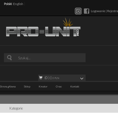
/
|
Polski
English
Logowanie
|
Rejestra
(0 )
|
0
PLN
Strona główna
Sklep
Kreator
O nas
Kontakt
Kategorie