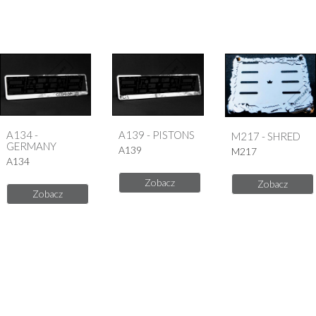
A134 -
A139 - PISTONS
M217 - SHRED
GERMANY
A139
M217
A134
Zobacz
Zobacz
Zobacz