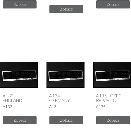
Zobacz
Zobacz
Zobacz
A133 -
A134 -
A135 - CZECH
ENGLAND
GERMANY
REPUBLIC
A133
A134
A135
Zobacz
Zobacz
Zobacz