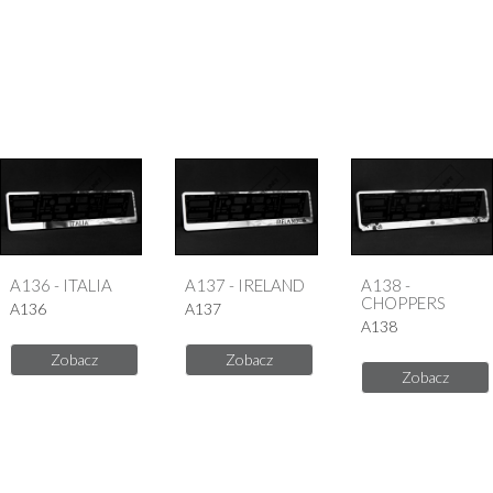
A136 - ITALIA
A137 - IRELAND
A138 -
CHOPPERS
A136
A137
A138
Zobacz
Zobacz
Zobacz