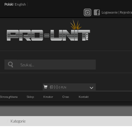
/
|
Polski
English
Logowanie
|
Rejestra
(0 )
|
0
PLN
Strona główna
Sklep
Kreator
O nas
Kontakt
Kategorie