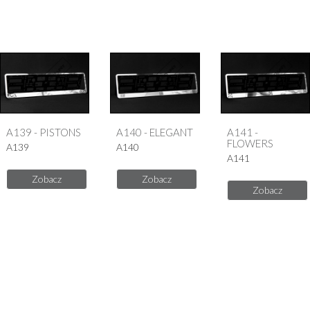
A139 - PISTONS
A140 - ELEGANT
A141 -
FLOWERS
A139
A140
A141
Zobacz
Zobacz
Zobacz