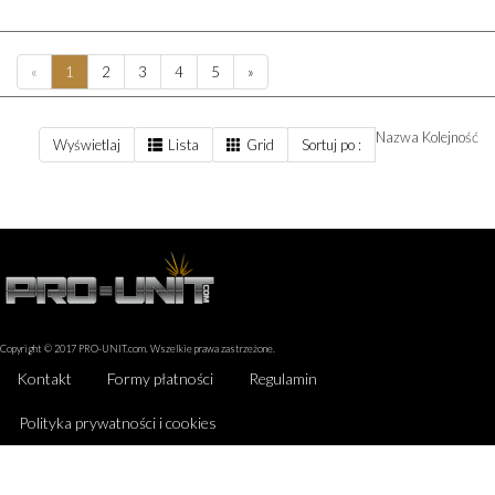
«
1
2
3
4
5
»
Nazwa
Kolejność
Wyświetlaj
Lista
Grid
Sortuj po :
Copyright © 2017 PRO-UNIT.com. Wszelkie prawa zastrzeżone.
Kontakt
Formy płatności
Regulamin
Polityka prywatności i cookies