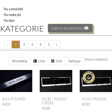
Na samochód
Na motocykl
Na dom
KATEGORIE
Galeria produktów |
«
1
2
3
4
5
»
Nazwa
Kolejność
Wyświetlaj
Lista
Grid
Sortuj po :
A13-POLAND
A130 - POLSKI
A131-POLSKA
ORZEŁ
A132
A131
A130